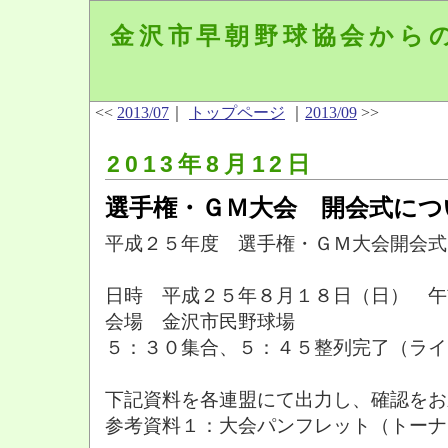
金沢市早朝野球協会から
<<
2013/07
｜
トップページ
｜
2013/09
>>
2013年8月12日
選手権・ＧＭ大会 開会式につ
平成２５年度 選手権・ＧＭ大会開会式
日時 平成２５年８月１８日（日） 午
会場 金沢市民野球場
５：３０集合、５：４５整列完了（ライ
下記資料を各連盟にて出力し、確認をお
参考資料１：大会パンフレット（トーナ